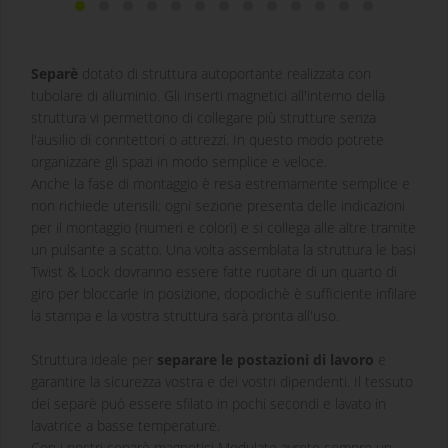
Separè
dotato di struttura autoportante realizzata con
tubolare di alluminio. Gli inserti magnetici all'interno della
struttura vi permettono di collegare più strutture senza
l'ausilio di conntettori o attrezzi. In questo modo potrete
organizzare gli spazi in modo semplice e veloce.
Anche la fase di montaggio è resa estremamente semplice e
non richiede utensili: ogni sezione presenta delle indicazioni
per il montaggio (numeri e colori) e si collega alle altre tramite
un pulsante a scatto. Una volta assemblata la struttura le basi
Twist & Lock dovranno essere fatte ruotare di un quarto di
giro per bloccarle in posizione, dopodichè è sufficiente infilare
la stampa e la vostra struttura sarà pronta all'uso.
Struttura ideale per
separare le postazioni di lavoro
e
garantire la sicurezza vostra e dei vostri dipendenti. Il tessuto
dei separè può essere sfilato in pochi secondi e lavato in
lavatrice a basse temperature.
Con i nostri separè magnetici Modulate avrete sempre un