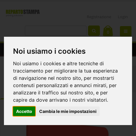
Registrazione
Login
0
Separè magnetico Modulate 180x200
Noi usiamo i cookies
Noi usiamo i cookies e altre tecniche di
tracciamento per migliorare la tua esperienza
Home
Protezione Covid
di navigazione nel nostro sito, per mostrarti
Separè magnetici con struttura in alluminio
contenuti personalizzati e annunci mirati, per
Separè magnetico f.to 180x200x40cm
analizzare il traffico sul nostro sito, e per
capire da dove arrivano i nostri visitatori.
ORDINA
DETTAGLI
Template e istruzioni
Accetto
Cambia le mie impostazioni