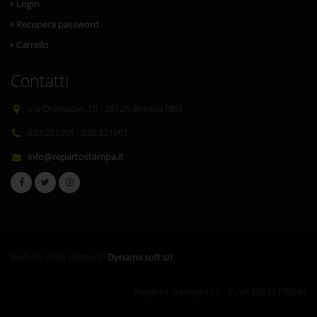
Login
Recupera password
Carrello
Contatti
Via Orzinuovi, 10 - 25125, Brescia (BS)
030 221001 - 030 221061
info@repartostampa.it
Web-To-Print platform
Dynamicsoft srl
Reparto stampa s.r.l. - P.IVA 03511170981