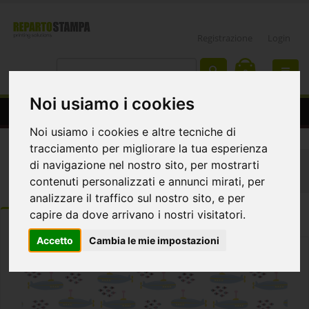
Registrazione
Login
0
Noi usiamo i cookies
Carta da parati "Submarines"
Noi usiamo i cookies e altre tecniche di
tracciamento per migliorare la tua esperienza
Home
Interior design
Carta da parati
di navigazione nel nostro sito, per mostrarti
Carta da parati "Submarines"
contenuti personalizzati e annunci mirati, per
analizzare il traffico sul nostro sito, e per
capire da dove arrivano i nostri visitatori.
ORDINA
DETTAGLI
Template e istruzioni
Accetto
Cambia le mie impostazioni