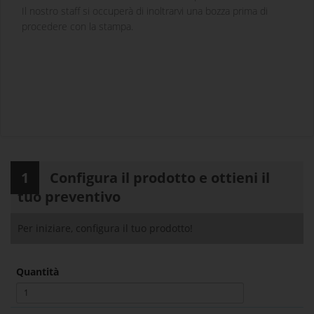
Il nostro staff si occuperà di inoltrarvi una bozza prima di
procedere con la stampa.
1
Configura il prodotto e ottieni il
tuo preventivo
Per iniziare, configura il tuo prodotto!
Quantità