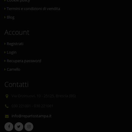
Cookie policy
Termini e condizioni di vendita
Blog
Account
Registrati
Login
Recupera password
Carrello
Contatti
Via Orzinuovi, 10 - 25125, Brescia (BS)
030 221001 - 030 221061
info@repartostampa.it