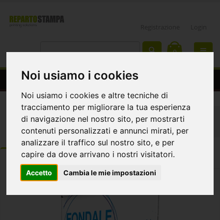
Registrazione
Login
0
Noi usiamo i cookies
fondale grafico estensibile
Noi usiamo i cookies e altre tecniche di
tracciamento per migliorare la tua esperienza
Home
Espositori
Fondali Grafici
di navigazione nel nostro sito, per mostrarti
Fondale grafico estensibile
contenuti personalizzati e annunci mirati, per
analizzare il traffico sul nostro sito, e per
capire da dove arrivano i nostri visitatori.
ORDINA
DETTAGLI
Template e istruzioni
Accetto
Cambia le mie impostazioni