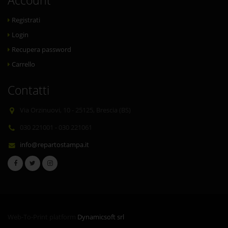
Account
Registrati
Login
Recupera password
Carrello
Contatti
Via Orzinuovi, 10 - 25125, Brescia (BS)
030 221001 - 030 221061
info@repartostampa.it
Web-To-Print platform
Dynamicsoft srl