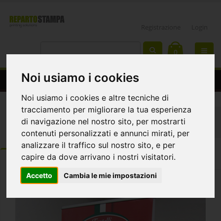
Registrazione
Login
0
Noi usiamo i cookies
Roll up 100 de luxe bifacciale
Noi usiamo i cookies e altre tecniche di
tracciamento per migliorare la tua esperienza
Home
Espositori
Roll-up ed Espositori Porta Banner
di navigazione nel nostro sito, per mostrarti
Roll-up Deluxe Bifacciale Pvc Banner 100cm
contenuti personalizzati e annunci mirati, per
analizzare il traffico sul nostro sito, e per
capire da dove arrivano i nostri visitatori.
ORDINA
DETTAGLI
Template e istruzioni
Accetto
Cambia le mie impostazioni