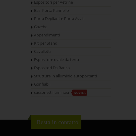
Espositori per Vetrine
Basi Porta Pannello
Porta Depliant e Porta Avvisi
Gazebo
Appendimenti
Kit per Stand
Cavalletti
Espositore ovale da terra
Espositori Da Banco
Strutture in alluminio autoportanti
Gonfiabili
cassonetti luminosi
NOVITÀ
Resta in contatto