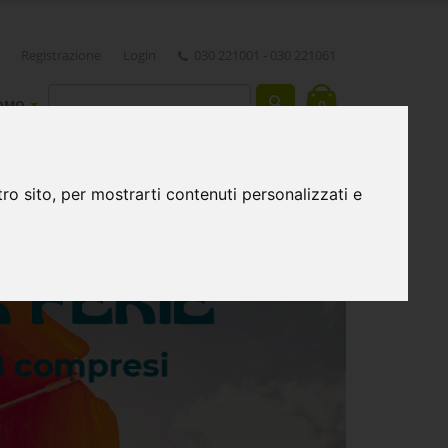
Registrazione
Login
030 221001 - 030 221061
0
OMO
ro sito, per mostrarti contenuti personalizzati e