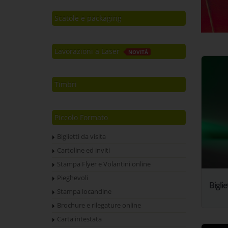
Scatole e packaging
Lavorazioni a Laser
NOVITÀ
Timbri
Piccolo Formato
Biglietti da visita
Cartoline ed inviti
Stampa Flyer e Volantini online
Pieghevoli
Biglie
Stampa locandine
Brochure e rilegature online
Carta intestata