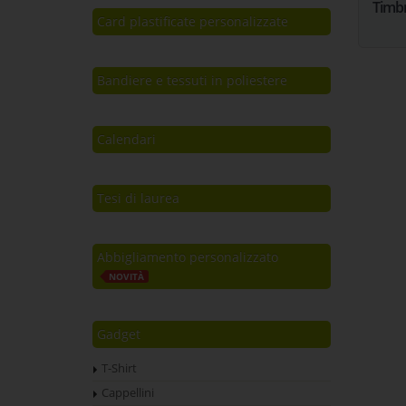
Timbr
Card plastificate personalizzate
Bandiere e tessuti in poliestere
Calendari
Tesi di laurea
Abbigliamento personalizzato
NOVITÀ
Gadget
T-Shirt
Cappellini