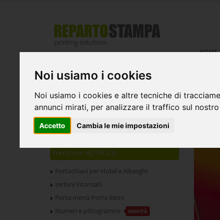
HOME
Noi usiamo i cookies
DTF
NOVITÀ
Noi usiamo i cookies e altre tecniche di tracciame
DTF TESSUTO
annunci mirati, per analizzare il traffico sul nostro
DTF UV
Accetto
Cambia le mie impostazioni
DTF UV GOLD
Forniture HO.RE.CA
Portachiavi per Hotel e Alberghi
zerbini intarsiati
Porta menù Porta listini
Numeri e pittogrammi
NOVITÀ