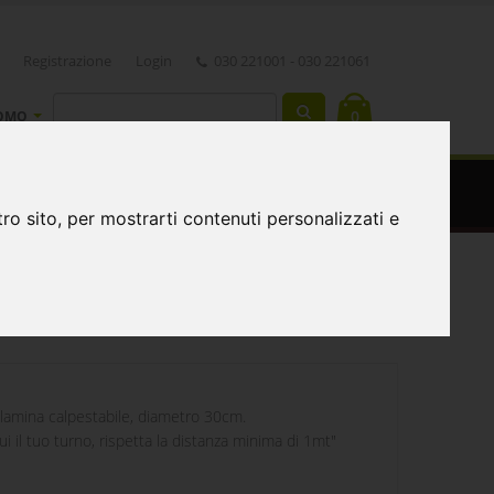
Registrazione
Login
030 221001 - 030 221061
0
OMO
ro sito, per mostrarti contenuti personalizzati e
lamina calpestabile, diametro 30cm.
i il tuo turno, rispetta la distanza minima di 1mt"