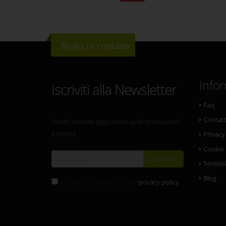
Resta in contatto
Info
Iscriviti alla Newsletter
Faq
Contatt
Tieniti sempre aggiornato sulle promozioni
e novità
Privacy
Cookie 
Iscriviti!
Termini
Blog
Accetto la normativa sulla
privacy policy