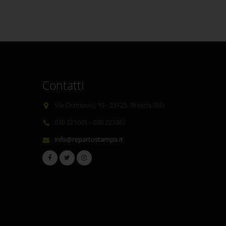
Contatti
Via Orzinuovi, 10 - 25125, Brescia (BS)
030 221001 - 030 221061
info@repartostampa.it