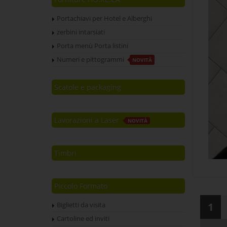
Portachiavi per Hotel e Alberghi
zerbini intarsiati
Porta menù Porta listini
Numeri e pittogrammi
NOVITÀ
Scatole e packaging
Lavorazioni a Laser
NOVITÀ
Timbri
Piccolo Formato
1
Biglietti da visita
Cartoline ed inviti