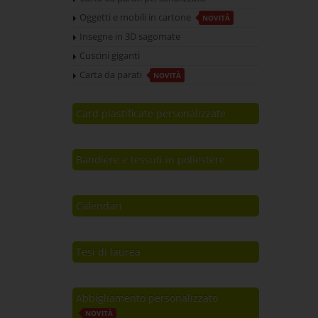
Oggetti e mobili in cartone
NOVITÀ
Insegne in 3D sagomate
Cuscini giganti
Carta da parati
NOVITÀ
Card plastificate personalizzate
Bandiere e tessuti in poliestere
Calendari
Tesi di laurea
Abbigliamento personalizzato
NOVITÀ