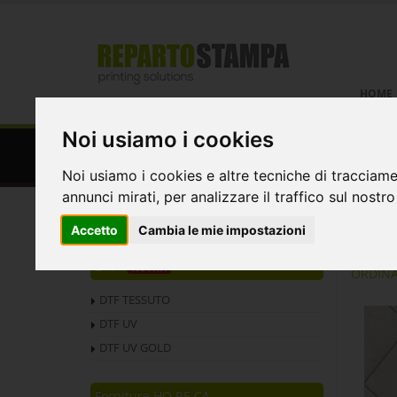
HOME
Noi usiamo i cookies
Adesivi distanziaori tondi -at
arancio
Noi usiamo i cookies e altre tecniche di tracciame
annunci mirati, per analizzare il traffico sul nostro
Home
Protezione Covid
Adesivi distanziator
Accetto
Cambia le mie impostazioni
DTF
NOVITÀ
ORDIN
DTF TESSUTO
DTF UV
DTF UV GOLD
Forniture HO.RE.CA