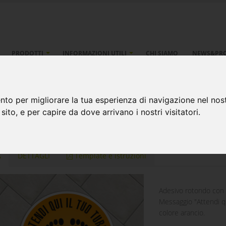
PRODOTTI
INFORMAZIONI UTILI
CHI SIAMO
NEWS&PR
tesa turno -
nto per migliorare la tua esperienza di navigazione nel nost
 sito, e per capire da dove arrivano i nostri visitatori.
i e cartelli
Adesivi Tondi
Adesivo tondo #8
A
DETTAGLI
Template e istruzioni
Adesivo rotondo con 
Messaggio "Attendi qu
colore arancio.