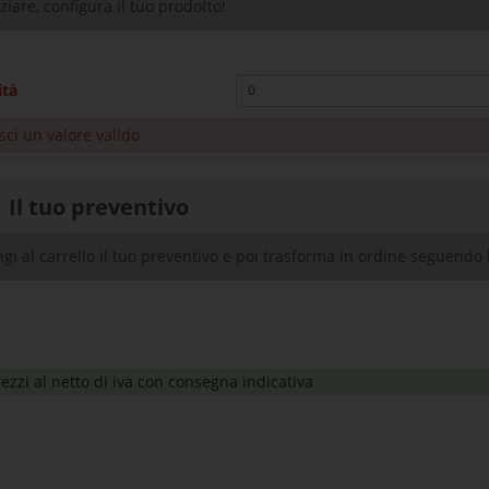
iziare, configura il tuo prodotto!
ità
sci un valore valido
Il tuo preventivo
gi al carrello il tuo preventivo e poi trasforma in ordine seguendo l
ezzi al netto di iva con consegna indicativa