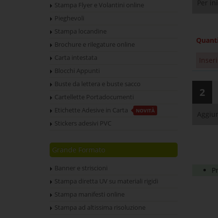
Per in
Stampa Flyer e Volantini online
Pieghevoli
Stampa locandine
Quant
Brochure e rilegature online
Carta intestata
Inseri
Blocchi Appunti
Buste da lettera e buste sacco
2
Cartellette Portadocumenti
Etichette Adesive in Carta
NOVITÀ
Aggiun
Stickers adesivi PVC
Grande Formato
Banner e striscioni
Pr
Stampa diretta UV su materiali rigidi
Stampa manifesti online
Stampa ad altissima risoluzione