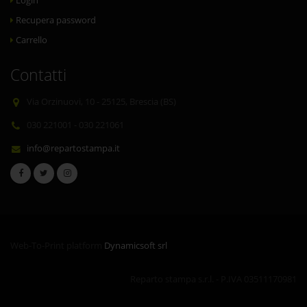
Login
Recupera password
Carrello
Contatti
Via Orzinuovi, 10 - 25125, Brescia (BS)
030 221001 - 030 221061
info@repartostampa.it
Web-To-Print platform
Dynamicsoft srl
Reparto stampa s.r.l. - P.IVA 03511170981