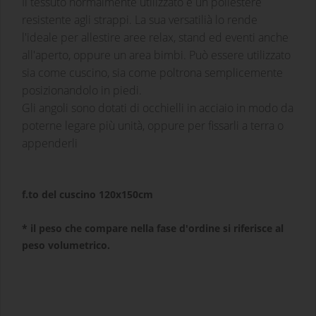
Il tessuto normalmente utilizzato è un poliestere
resistente agli strappi. La sua versatilià lo rende
l'ideale per allestire aree relax, stand ed eventi anche
all'aperto, oppure un area bimbi. Può essere utilizzato
sia come cuscino, sia come poltrona semplicemente
posizionandolo in piedi.
Gli angoli sono dotati di occhielli in acciaio in modo da
poterne legare più unità, oppure per fissarli a terra o
appenderli
f.to del cuscino 120x150cm
* il peso che compare nella fase d'ordine si riferisce al
peso volumetrico.