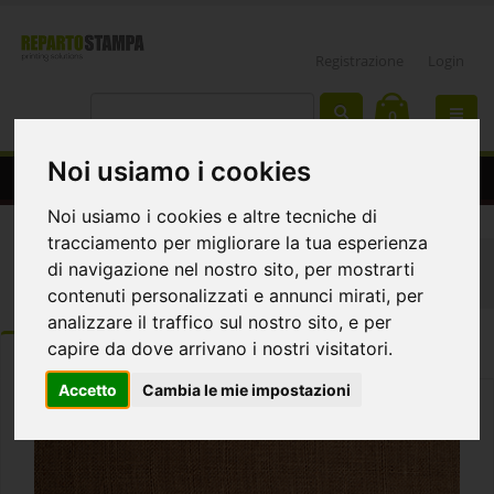
Registrazione
Login
0
Noi usiamo i cookies
Stampa poltrona sacco
Noi usiamo i cookies e altre tecniche di
tracciamento per migliorare la tua esperienza
Home
Interior design
Cuscini giganti
di navigazione nel nostro sito, per mostrarti
Mega cuscino "utah"
contenuti personalizzati e annunci mirati, per
analizzare il traffico sul nostro sito, e per
capire da dove arrivano i nostri visitatori.
ORDINA
DETTAGLI
Template e istruzioni
Accetto
Cambia le mie impostazioni