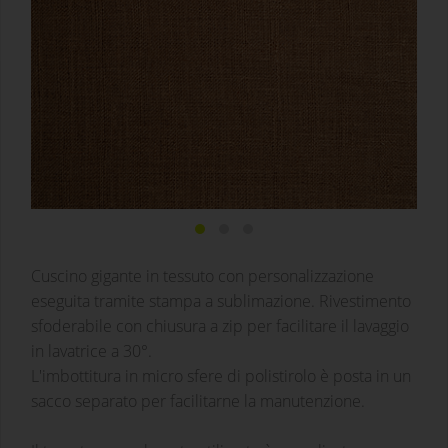
Cuscino gigante in tessuto con personalizzazione
eseguita tramite stampa a sublimazione. Rivestimento
sfoderabile con chiusura a zip per facilitare il lavaggio
in lavatrice a 30°.
L'imbottitura in micro sfere di polistirolo è posta in un
sacco separato per facilitarne la manutenzione.