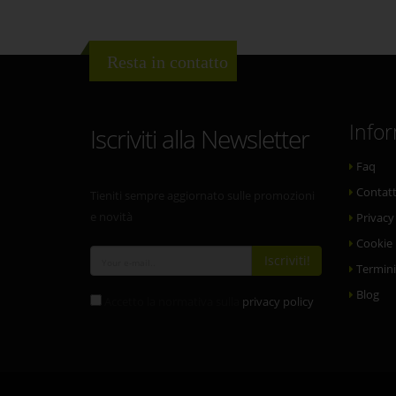
Resta in contatto
Info
Iscriviti alla Newsletter
Faq
Contatt
Tieniti sempre aggiornato sulle promozioni
e novità
Privacy
Cookie 
Iscriviti!
Termini
Blog
Accetto la normativa sulla
privacy policy