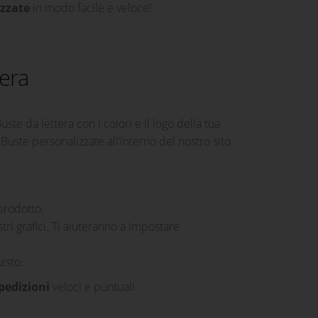
izzate
in modo facile e veloce!
tera
ste da lettera con i colori e il logo della tua
Buste personalizzate all’interno del nostro sito
prodotto.
tri grafici. Ti aiuteranno a impostare
isto.
pedizioni
veloci e puntuali.