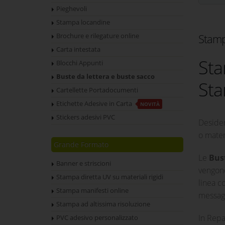
Pieghevoli
Stampa locandine
Stamp
Brochure e rilegature online
Carta intestata
Sta
Blocchi Appunti
Buste da lettera e buste sacco
St
Cartellette Portadocumenti
Etichette Adesive in Carta
NOVITÀ
Stickers adesivi PVC
Deside
o mater
Grande Formato
Le
Bust
Banner e striscioni
vengono
Stampa diretta UV su materiali rigidi
linea c
Stampa manifesti online
messagg
Stampa ad altissima risoluzione
In Repa
PVC adesivo personalizzato