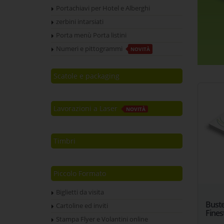
Portachiavi per Hotel e Alberghi
zerbini intarsiati
Porta menù Porta listini
Numeri e pittogrammi
NOVITÀ
Scatole e packaging
Lavorazioni a Laser
NOVITÀ
Timbri
Piccolo Formato
Biglietti da visita
Buste
Cartoline ed inviti
Fines
Stampa Flyer e Volantini online