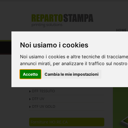
HOME
Noi usiamo i cookies
Buste da lettera personalizz
Noi usiamo i cookies e altre tecniche di tracciame
annunci mirati, per analizzare il traffico sul nostro
Home
Piccolo Formato
Buste da lettera e 
Accetto
Cambia le mie impostazioni
DTF
NOVITÀ
DTF TESSUTO
DTF UV
DTF UV GOLD
Forniture HO.RE.CA