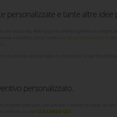
e personalizzate e tante altre idee 
erno del nostro sito Web scoprirai un’ampia gamma di prodotti p
onale e prodotti, come i nostri
packaging personalizzati
. Ti co
ine
.
re alcun limite alla tua voglia di comunicare! Scegli RepartoStamp
entivo personalizzato.
di richieste particolari, non solo per il numero di copie, ma anche
he inoltrare una mail
CLICCANDO QUI
.