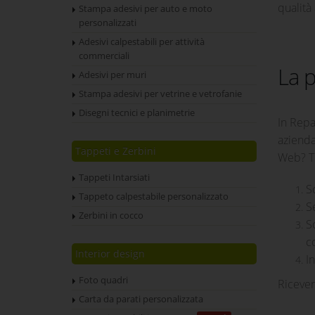
qualità
Stampa adesivi per auto e moto
personalizzati
Adesivi calpestabili per attività
commerciali
La p
Adesivi per muri
Stampa adesivi per vetrine e vetrofanie
Disegni tecnici e planimetrie
In Repa
azienda
Tappeti e Zerbini
Web? Ti
Tappeti Intarsiati
S
Tappeto calpestabile personalizzato
S
Zerbini in cocco
S
c
Interior design
In
Foto quadri
Ricever
Carta da parati personalizzata