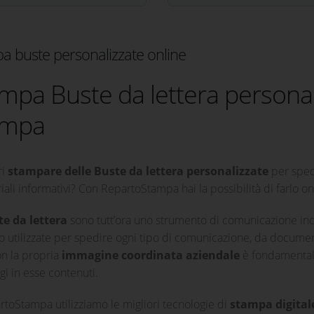
a buste personalizzate online
mpa Buste da lettera persona
ampa
ri
stampare delle Buste da lettera personalizzate
per spedi
iali informativi? Con RepartoStampa hai la possibilità di farlo onl
e da lettera
sono tutt’ora uno strumento di comunicazione in
 utilizzate per spedire ogni tipo di comunicazione, da documenti
on la propria
immagine coordinata aziendale
è fondamentale 
i in esse contenuti.
rtoStampa utilizziamo le migliori tecnologie di
stampa digitale