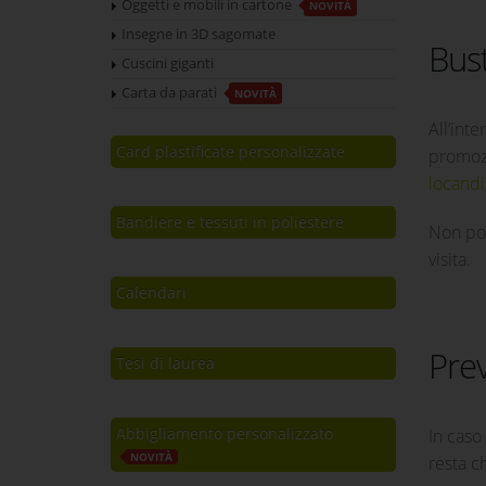
Oggetti e mobili in cartone
NOVITÀ
Insegne in 3D sagomate
Bust
Cuscini giganti
Carta da parati
NOVITÀ
All’int
Card plastificate personalizzate
promozi
locand
Bandiere e tessuti in poliestere
Non por
visita.
Calendari
Prev
Tesi di laurea
Abbigliamento personalizzato
In caso 
NOVITÀ
resta c