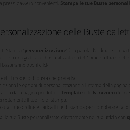
 a prezzi davvero convenienti.
Stampa le tue Buste personal
ersonalizzazione delle Buste da let
rtoStampa “
personalizzazione
” è la parola d’ordine. Stampa Bu
, o con una grafica ad hoc realizzata da te! Come ordinare delle 
 basteranno pochi click:
cegli il modello di busta che preferisci.
eleziona le opzioni di personalizzazione all’interno della pagina 
carica dalla pagina prodotto il
Template
e le
Istruzioni
dei nos
orrettamente il tuo file di stampa.
oltra il tuo ordine e carica il file di stampa per completare l’acqu
ai le tue Buste personalizzate direttamente nel tuo ufficio con
s