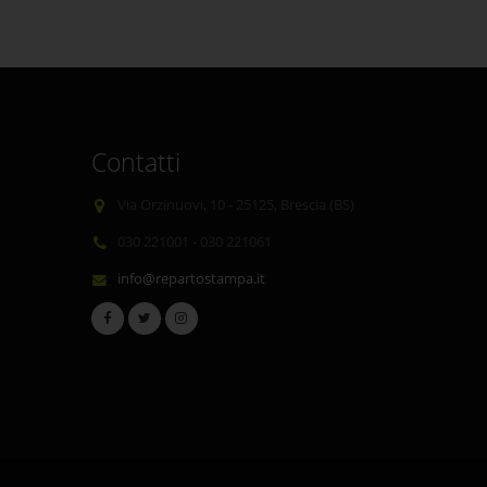
Contatti
Via Orzinuovi, 10 - 25125, Brescia (BS)
030 221001 - 030 221061
info@repartostampa.it