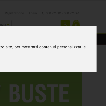
Registrazione
Login
030 221001 - 030 221061
0
OMO
ro sito, per mostrarti contenuti personalizzati e