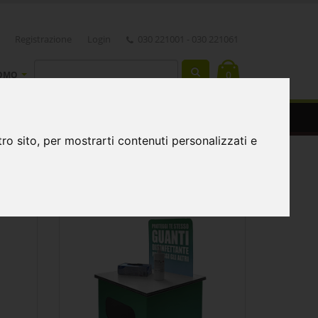
Registrazione
Login
030 221001 - 030 221061
0
OMO
ro sito, per mostrarti contenuti personalizzati e