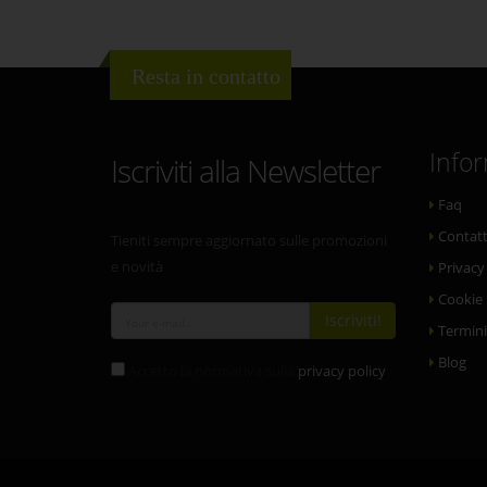
Resta in contatto
Info
Iscriviti alla Newsletter
Faq
Contatt
Tieniti sempre aggiornato sulle promozioni
e novità
Privacy
Cookie 
Iscriviti!
Termini
Blog
Accetto la normativa sulla
privacy policy