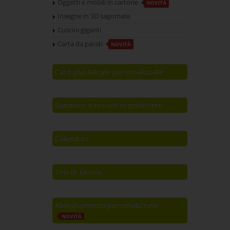
Oggetti e mobili in cartone
NOVITÀ
Insegne in 3D sagomate
Cuscini giganti
Carta da parati
NOVITÀ
Card plastificate personalizzate
Bandiere e tessuti in poliestere
Calendari
Tesi di laurea
Abbigliamento personalizzato
NOVITÀ