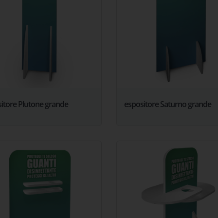
itore Plutone grande
espositore Saturno grande