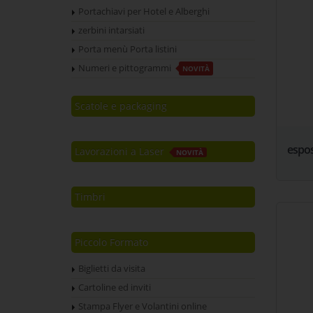
Portachiavi per Hotel e Alberghi
zerbini intarsiati
Porta menù Porta listini
Numeri e pittogrammi
NOVITÀ
Scatole e packaging
espos
Lavorazioni a Laser
NOVITÀ
Timbri
Piccolo Formato
Biglietti da visita
Cartoline ed inviti
Stampa Flyer e Volantini online