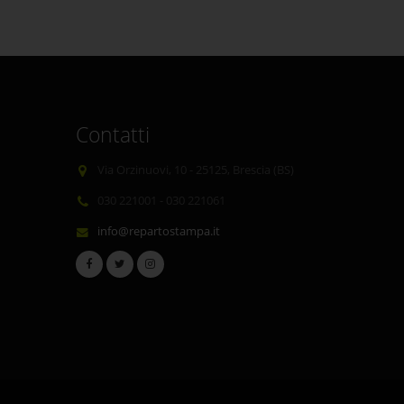
Contatti
Via Orzinuovi, 10 - 25125, Brescia (BS)
030 221001 - 030 221061
info@repartostampa.it