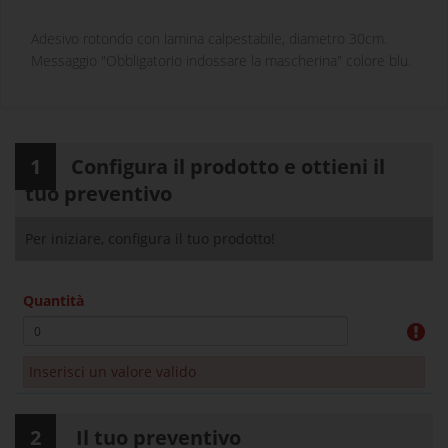
Adesivo rotondo con lamina calpestabile, diametro 30cm.
Messaggio "Obbligatorio indossare la mascherina" colore blu.
1
Configura il prodotto e ottieni il
tuo preventivo
Per iniziare, configura il tuo prodotto!
Quantità
Inserisci un valore valido
2
Il tuo preventivo