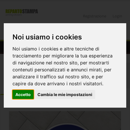
Registrazione
Login
0
Noi usiamo i cookies
Adesivi distanziaori tondi - obbligo mascherina
Noi usiamo i cookies e altre tecniche di
tracciamento per migliorare la tua esperienza
di navigazione nel nostro sito, per mostrarti
Home
Protezione Covid
contenuti personalizzati e annunci mirati, per
Adesivi distanziatori e cartelli
Adesivi Tondi
analizzare il traffico sul nostro sito, e per
Adesivo tondo #7
capire da dove arrivano i nostri visitatori.
Accetto
Cambia le mie impostazioni
ORDINA
DETTAGLI
Template e istruzioni