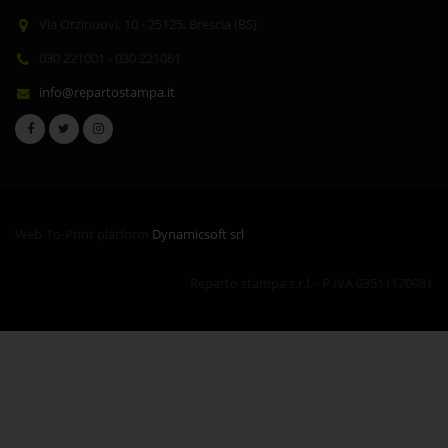
Via Orzinuovi, 10 - 25125, Brescia (BS)
030 221001 - 030 221061
info@repartostampa.it
Web-To-Print platform
Dynamicsoft srl
Reparto stampa s.r.l. - P.IVA 03511170981