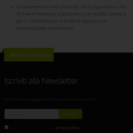
al trattamento di dati personali che lo riguardano a fini
di invio di materiale pubblicitario o di vendita diretta o
per il compimento di ricerche di mercato o di
comunicazione commerciale.
Resta in contatto
Iscriviti alla Newsletter
Tieniti sempre aggiornato sulle promozioni e novità
Iscriviti!
Accetto la normativa sulla
privacy policy