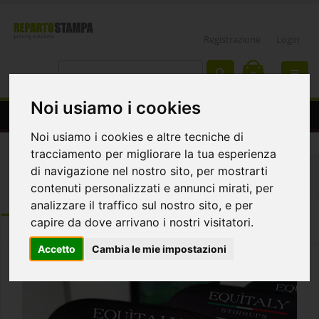
Registrazione
Login
0
Noi usiamo i cookies
Espositori bifacciale da terra
Noi usiamo i cookies e altre tecniche di
tracciamento per migliorare la tua esperienza
Home
Espositori
Espositore ovale da terra
di navigazione nel nostro sito, per mostrarti
Espositore da Terra Ovale
contenuti personalizzati e annunci mirati, per
analizzare il traffico sul nostro sito, e per
capire da dove arrivano i nostri visitatori.
ORDINA
DETTAGLI
Template e istruzioni
Accetto
Cambia le mie impostazioni