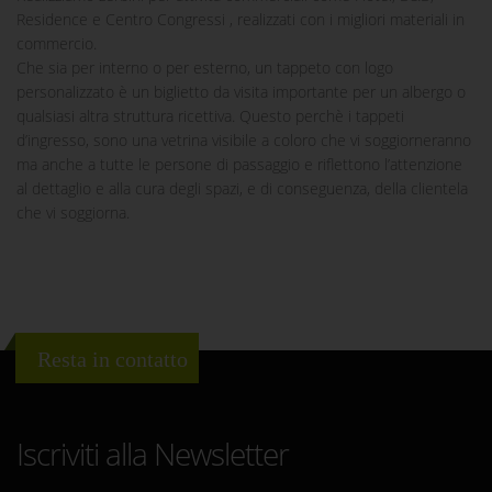
Residence e Centro Congressi , realizzati con i migliori materiali in
commercio.
Che sia per interno o per esterno, un tappeto con logo
personalizzato è un biglietto da visita importante per un albergo o
qualsiasi altra struttura ricettiva. Questo perchè i tappeti
d’ingresso, sono una vetrina visibile a coloro che vi soggiorneranno
ma anche a tutte le persone di passaggio e riflettono l’attenzione
al dettaglio e alla cura degli spazi, e di conseguenza, della clientela
che vi soggiorna.
Resta in contatto
Iscriviti alla Newsletter