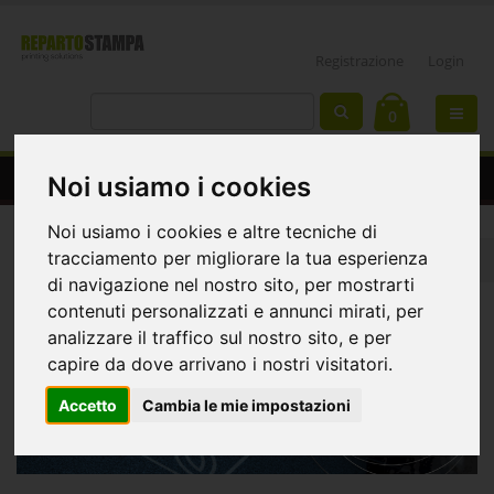
Registrazione
Login
0
Zerbini intarsiati
Noi usiamo i cookies
Noi usiamo i cookies e altre tecniche di
tracciamento per migliorare la tua esperienza
Home
Forniture HO.RE.CA
zerbini intarsiati
di navigazione nel nostro sito, per mostrarti
contenuti personalizzati e annunci mirati, per
analizzare il traffico sul nostro sito, e per
capire da dove arrivano i nostri visitatori.
Accetto
Cambia le mie impostazioni